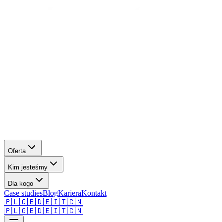
Oferta
Kim jesteśmy
Dla kogo
Case studies
Blog
Kariera
Kontakt
🇵🇱
🇬🇧
🇩🇪
🇮🇹
🇨🇳
🇵🇱
🇬🇧
🇩🇪
🇮🇹
🇨🇳