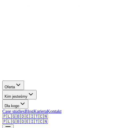
Oferta
Kim jesteśmy
Dla kogo
Case studies
Blog
Kariera
Kontakt
🇵🇱
🇬🇧
🇩🇪
🇮🇹
🇨🇳
🇵🇱
🇬🇧
🇩🇪
🇮🇹
🇨🇳