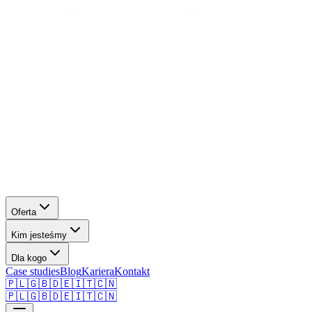
Oferta
Kim jesteśmy
Dla kogo
Case studies
Blog
Kariera
Kontakt
🇵🇱
🇬🇧
🇩🇪
🇮🇹
🇨🇳
🇵🇱
🇬🇧
🇩🇪
🇮🇹
🇨🇳