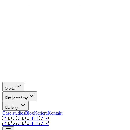
Oferta
Kim jesteśmy
Dla kogo
Case studies
Blog
Kariera
Kontakt
🇵🇱
🇬🇧
🇩🇪
🇮🇹
🇨🇳
🇵🇱
🇬🇧
🇩🇪
🇮🇹
🇨🇳