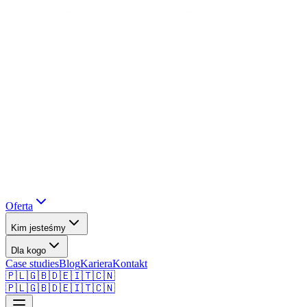
Oferta
Kim jesteśmy
Dla kogo
Case studies
Blog
Kariera
Kontakt
🇵🇱
🇬🇧
🇩🇪
🇮🇹
🇨🇳
🇵🇱
🇬🇧
🇩🇪
🇮🇹
🇨🇳