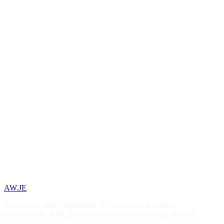
AW.JE
Zewnętrzny dział marketingu. 27 ekspertów w jednym
abonamencie. B2B, przemysł, e-commerce, sektor publiczny.