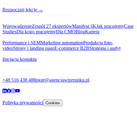
Akademia AW
Rozpocznij lekcje
→
Zespół rozproszony — cała Polska
Kim jesteśmy
Wprowadzenie
Zespół 27 ekspertów
Manifest 3K
Jak pracujemy
Case
Studies
Dla kogo pracujemy
Dla CMO
Blog
Kariera
Oferta
Performance i SEM
Marketing automation
Produkcja foto-
video
Strony i landing page
E-commerce B2B
Strategia i audyt
Kontakt
Inicjacja kontaktu
Szybki kontakt:
+48 516 438 488
piotr@agencjawizerunku.pl
Social
©
2026
Agencja Wizerunku
Polityka prywatności
Cookies