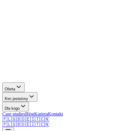
Oferta
Kim jesteśmy
Dla kogo
Case studies
Blog
Kariera
Kontakt
🇵🇱
🇬🇧
🇩🇪
🇮🇹
🇨🇳
🇵🇱
🇬🇧
🇩🇪
🇮🇹
🇨🇳