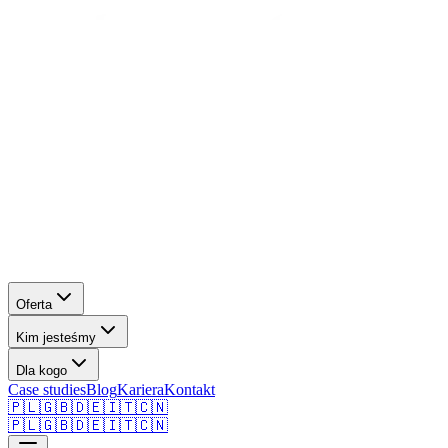
Oferta
Kim jesteśmy
Dla kogo
Case studies
Blog
Kariera
Kontakt
🇵🇱
🇬🇧
🇩🇪
🇮🇹
🇨🇳
🇵🇱
🇬🇧
🇩🇪
🇮🇹
🇨🇳