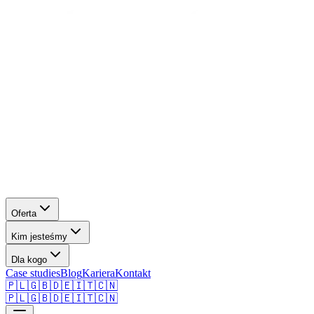
Oferta
Kim jesteśmy
Dla kogo
Case studies
Blog
Kariera
Kontakt
🇵🇱
🇬🇧
🇩🇪
🇮🇹
🇨🇳
🇵🇱
🇬🇧
🇩🇪
🇮🇹
🇨🇳