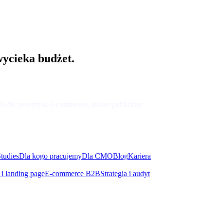
ycieka budżet.
B2B, przemysł, e-commerce, sektor publiczny.
tudies
Dla kogo pracujemy
Dla CMO
Blog
Kariera
 i landing page
E-commerce B2B
Strategia i audyt