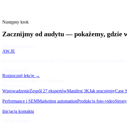
Następny krok
Zacznijmy od audytu — pokażemy, gdzie w
Porozmawiajmy
→
AW.JE
Zewnętrzny dział marketingu. 27 ekspertów w jednym abonamencie. 
Akademia AW
Rozpocznij lekcje
→
Zespół rozproszony — cała Polska
Kim jesteśmy
Wprowadzenie
Zespół 27 ekspertów
Manifest 3K
Jak pracujemy
Case S
Oferta
Performance i SEM
Marketing automation
Produkcja foto-video
Strony
Kontakt
Inicjacja kontaktu
Szybki kontakt: