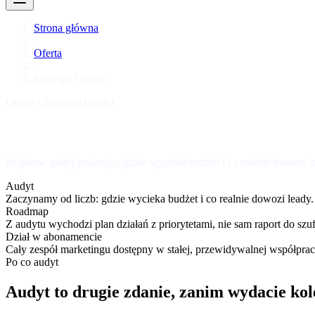
Strona główna
/
Oferta
/
Strategia i audyt
Oferta · Strategia i audyt
Najpierw audyt pokazuje, gdzie wycieka budżet i co realnie dowozi l
Audyt
Zaczynamy od liczb: gdzie wycieka budżet i co realnie dowozi leady.
Roadmap
Z audytu wychodzi plan działań z priorytetami, nie sam raport do szuf
Dział w abonamencie
Cały zespół marketingu dostępny w stałej, przewidywalnej współprac
Po co audyt
Audyt to drugie zdanie, zanim wydacie kol