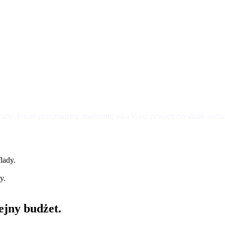
eady. Potem przejmujemy marketing jako Wasz zewnętrzny dział, rozlicz
lady.
y.
ejny budżet.