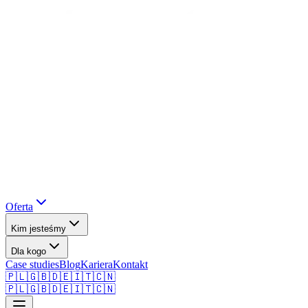
Oferta
Kim jesteśmy
Dla kogo
Case studies
Blog
Kariera
Kontakt
🇵🇱
🇬🇧
🇩🇪
🇮🇹
🇨🇳
🇵🇱
🇬🇧
🇩🇪
🇮🇹
🇨🇳