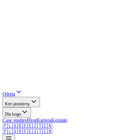
Oferta
Kim jesteśmy
Dla kogo
Case studies
Blog
Kariera
Kontakt
🇵🇱
🇬🇧
🇩🇪
🇮🇹
🇨🇳
🇵🇱
🇬🇧
🇩🇪
🇮🇹
🇨🇳