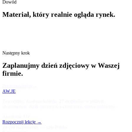
Dowód
Materiał, który realnie ogląda rynek.
Następny krok
Zaplanujmy dzień zdjęciowy w Waszej
firmie.
Porozmawiajmy
→
AW.JE
Zewnętrzny dział marketingu. 27 ekspertów w jednym
abonamencie. B2B, przemysł, e-commerce, sektor publiczny.
Akademia AW
Rozpocznij lekcje
→
Zespół rozproszony — cała Polska