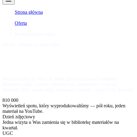
Strona główna
/
Oferta
/
Produkcja foto-video
Oferta · Produkcja foto-video
Przyjeżdżamy do Was i w jeden dzień zdjęciowy budujemy
bibliotekę zdjęć i wideo z Waszej hali, produktów i zespołu.
Materiał, który zasila sklep, kampanie i social — przez cały kwartał.
810 000
Wyświetleń spotu, który wyprodukowaliśmy — pół roku, jeden
materiał na YouTube.
Dzień zdjęciowy
Jedna wizyta u Was zamienia się w bibliotekę materiałów na
kwartał.
UGC